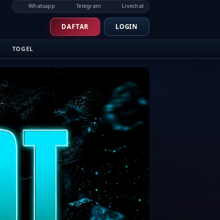
Whatsapp
Telegram
Livechat
DAFTAR
LOGIN
TOGEL