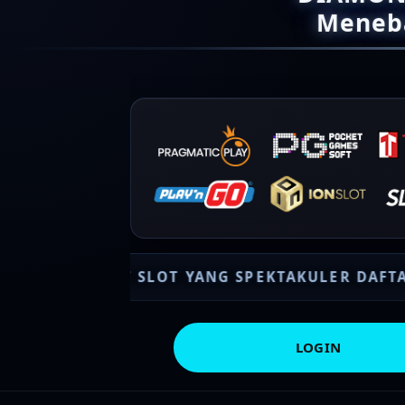
Meneba
 JACKPOT SLOT YANG SPEKTAKULER DAFTAR DA
LOGIN