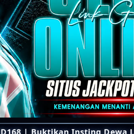
168 | Buktikan Insting Dewa 