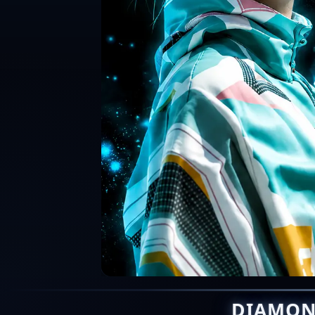
DIAMOND