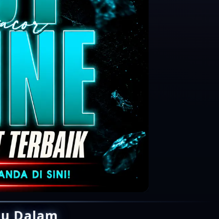
Lu Dalam